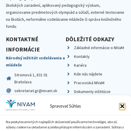
školských zariadení, aplikovaný pedagogický výskum,
organizovanie predmetových olympiád a súťaží, externé testovanie
na školách, neformálne vzdelávanie mládeže či správa knižničného
fondu.
KONTAKTNÉ
DÔLEŽITÉ ODKAZY
Základné informácie o NIVaM
INFORMÁCIE
Kontakty
Národný inštitút vzdelávania a
mládeže
Kariéra
Kde nás nájdete
Stromová 1, 831 01
Bratislava
Pracoviská NIVaM
sekretariat.gr@nivam.sk
Dokumenty inštitúcie
IČO: 00164348
Knižnica
Spravovať Súhlas
DIČ: 2020798714
Na poskytovanie tých najlepších skúseností používame technológie, ako sú
súbory cookie na ukladanie a/alebo prístup k informáciám o zariadení. Súhlas s