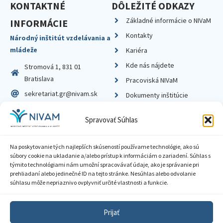
KONTAKTNÉ
DÔLEŽITÉ ODKAZY
Základné informácie o NIVaM
INFORMÁCIE
Kontakty
Národný inštitút vzdelávania a
mládeže
Kariéra
Kde nás nájdete
Stromová 1, 831 01
Bratislava
Pracoviská NIVaM
sekretariat.gr@nivam.sk
Dokumenty inštitúcie
IČO: 00164348
Knižnica
Spravovať Súhlas
DIČ: 2020798714
Na poskytovanie tých najlepších skúseností používame technológie, ako sú
súbory cookie na ukladanie a/alebo prístup k informáciám o zariadení. Súhlas s
týmito technológiami nám umožní spracovávať údaje, ako je správanie pri
prehliadaní alebo jedinečné ID na tejto stránke. Nesúhlas alebo odvolanie
Zásady ochrany súkromia
súhlasu môže nepriaznivo ovplyvniť určité vlastnosti a funkcie.
Vyhlásenie o prístupnosti
Prijať
Sprístupnenie informácií