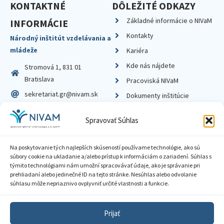
KONTAKTNÉ
DÔLEŽITÉ ODKAZY
Základné informácie o NIVaM
INFORMÁCIE
Kontakty
Národný inštitút vzdelávania a
mládeže
Kariéra
Kde nás nájdete
Stromová 1, 831 01
Bratislava
Pracoviská NIVaM
sekretariat.gr@nivam.sk
Dokumenty inštitúcie
IČO: 00164348
Knižnica
Spravovať Súhlas
DIČ: 2020798714
Na poskytovanie tých najlepších skúseností používame technológie, ako sú
súbory cookie na ukladanie a/alebo prístup k informáciám o zariadení. Súhlas s
týmito technológiami nám umožní spracovávať údaje, ako je správanie pri
prehliadaní alebo jedinečné ID na tejto stránke. Nesúhlas alebo odvolanie
Zásady ochrany súkromia
súhlasu môže nepriaznivo ovplyvniť určité vlastnosti a funkcie.
Vyhlásenie o prístupnosti
Prijať
Sprístupnenie informácií