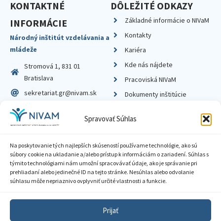
KONTAKTNÉ
DÔLEŽITÉ ODKAZY
Základné informácie o NIVaM
INFORMÁCIE
Kontakty
Národný inštitút vzdelávania a
mládeže
Kariéra
Kde nás nájdete
Stromová 1, 831 01
Bratislava
Pracoviská NIVaM
sekretariat.gr@nivam.sk
Dokumenty inštitúcie
IČO: 00164348
Knižnica
Spravovať Súhlas
DIČ: 2020798714
Na poskytovanie tých najlepších skúseností používame technológie, ako sú
súbory cookie na ukladanie a/alebo prístup k informáciám o zariadení. Súhlas s
týmito technológiami nám umožní spracovávať údaje, ako je správanie pri
prehliadaní alebo jedinečné ID na tejto stránke. Nesúhlas alebo odvolanie
Zásady ochrany súkromia
súhlasu môže nepriaznivo ovplyvniť určité vlastnosti a funkcie.
Vyhlásenie o prístupnosti
Prijať
Sprístupnenie informácií