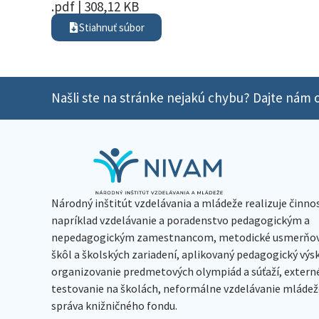
.pdf | 308,12 KB
Stiahnuť súbor
Našli ste na stránke nejakú chybu? Dajte nám o
Národný inštitút vzdelávania a mládeže realizuje činno
napríklad vzdelávanie a poradenstvo pedagogickým a
nepedagogickým zamestnancom, metodické usmerňov
škôl a školských zariadení, aplikovaný pedagogický vý
organizovanie predmetových olympiád a súťaží, extern
testovanie na školách, neformálne vzdelávanie mládeže
správa knižničného fondu.