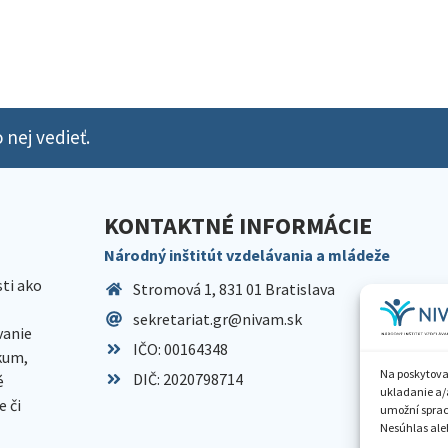
 nej vedieť.
KONTAKTNÉ INFORMÁCIE
Národný inštitút vzdelávania a mládeže
sti ako
Stromová 1, 831 01 Bratislava
sekretariat.gr@nivam.sk
anie
IČO: 00164348
skum,
Na poskytova
DIČ: 2020798714
é
ukladanie a/
 či
umožní spraco
Nesúhlas aleb