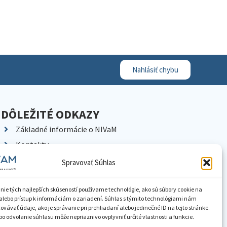
Nahlásiť chybu
DÔLEŽITÉ ODKAZY
Základné informácie o NIVaM
Kontakty
Kariéra
Spravovať Súhlas
Kde nás nájdete
Pracoviská NIVaM
nie tých najlepších skúseností používame technológie, ako sú súbory cookie na
alebo prístup k informáciám o zariadení. Súhlas s týmito technológiami nám
Dokumenty inštitúcie
vávať údaje, ako je správanie pri prehliadaní alebo jedinečné ID na tejto stránke.
o odvolanie súhlasu môže nepriaznivo ovplyvniť určité vlastnosti a funkcie.
Knižnica