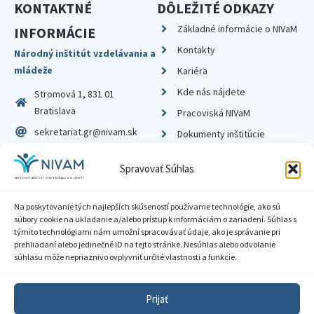
KONTAKTNÉ
DÔLEŽITÉ ODKAZY
Základné informácie o NIVaM
INFORMÁCIE
Kontakty
Národný inštitút vzdelávania a
mládeže
Kariéra
Kde nás nájdete
Stromová 1, 831 01
Bratislava
Pracoviská NIVaM
sekretariat.gr@nivam.sk
Dokumenty inštitúcie
IČO: 00164348
Knižnica
Spravovať Súhlas
DIČ: 2020798714
Na poskytovanie tých najlepších skúseností používame technológie, ako sú
súbory cookie na ukladanie a/alebo prístup k informáciám o zariadení. Súhlas s
týmito technológiami nám umožní spracovávať údaje, ako je správanie pri
prehliadaní alebo jedinečné ID na tejto stránke. Nesúhlas alebo odvolanie
Zásady ochrany súkromia
súhlasu môže nepriaznivo ovplyvniť určité vlastnosti a funkcie.
Vyhlásenie o prístupnosti
Prijať
Sprístupnenie informácií