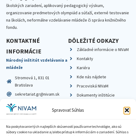
školských zariadení, aplikovaný pedagogický výskum,
organizovanie predmetových olympiád a súťaží, externé testovanie
na školách, neformálne vzdelávanie mládeže či správa knižničného
fondu.
KONTAKTNÉ
DÔLEŽITÉ ODKAZY
Základné informácie o NIVaM
INFORMÁCIE
Kontakty
Národný inštitút vzdelávania a
mládeže
Kariéra
Kde nás nájdete
Stromová 1, 831 01
Bratislava
Pracoviská NIVaM
sekretariat.gr@nivam.sk
Dokumenty inštitúcie
IČO: 00164348
Knižnica
Spravovať Súhlas
DIČ: 2020798714
Na poskytovanie tých najlepších skúseností používame technológie, ako sú
súbory cookie na ukladanie a/alebo prístup k informáciám o zariadení. Súhlas s