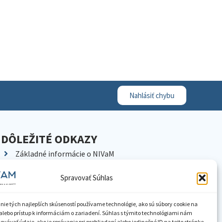
Nahlásiť chybu
DÔLEŽITÉ ODKAZY
Základné informácie o NIVaM
Kontakty
Spravovať Súhlas
Kariéra
Kde nás nájdete
nie tých najlepších skúseností používame technológie, ako sú súbory cookie na
Pracoviská NIVaM
alebo prístup k informáciám o zariadení. Súhlas s týmito technológiami nám
vávať údaje, ako je správanie pri prehliadaní alebo jedinečné ID na tejto stránke.