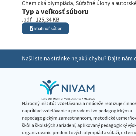
Chemická olympiáda
,
Súťažné úlohy a autorské
Typ a veľkosť súboru
.pdf | 125,34 KB
Stiahnuť súbor
Našli ste na stránke nejakú chybu? Dajte nám o
Národný inštitút vzdelávania a mládeže realizuje činno
napríklad vzdelávanie a poradenstvo pedagogickým a
nepedagogickým zamestnancom, metodické usmerňov
škôl a školských zariadení, aplikovaný pedagogický vý
organizovanie predmetových olympiád a súťaží, extern