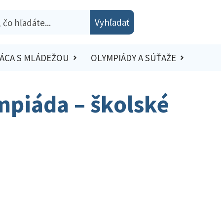
Vyhľadať
ÁCA S MLÁDEŽOU
OLYMPIÁDY A SÚŤAŽE
mpiáda – školské