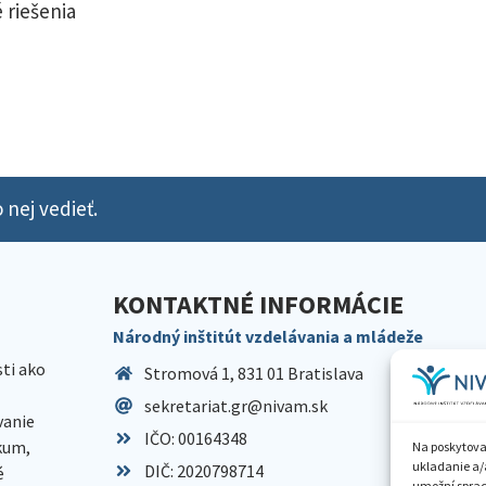
 riešenia
 nej vedieť.
KONTAKTNÉ INFORMÁCIE
Národný inštitút vzdelávania a mládeže
sti ako
Stromová 1, 831 01 Bratislava
sekretariat.gr@nivam.sk
anie
IČO: 00164348
skum,
Na poskytova
ukladanie a/
DIČ: 2020798714
é
umožní spraco