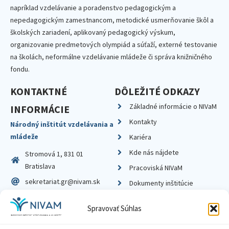
napríklad vzdelávanie a poradenstvo pedagogickým a
nepedagogickým zamestnancom, metodické usmerňovanie škôl a
školských zariadení, aplikovaný pedagogický výskum,
organizovanie predmetových olympiád a súťaží, externé testovanie
na školách, neformálne vzdelávanie mládeže či správa knižničného
fondu.
KONTAKTNÉ
DÔLEŽITÉ ODKAZY
Základné informácie o NIVaM
INFORMÁCIE
Kontakty
Národný inštitút vzdelávania a
mládeže
Kariéra
Kde nás nájdete
Stromová 1, 831 01
Bratislava
Pracoviská NIVaM
sekretariat.gr@nivam.sk
Dokumenty inštitúcie
IČO: 00164348
Knižnica
Spravovať Súhlas
DIČ: 2020798714