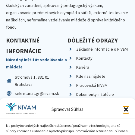
školských zariadení, aplikovaný pedagogický výskum,
organizovanie predmetových olympiád a súťaží, externé testovanie
na školách, neformálne vzdelávanie mládeže či správa knižničného
fondu.
KONTAKTNÉ
DÔLEŽITÉ ODKAZY
Základné informácie o NIVaM
INFORMÁCIE
Kontakty
Národný inštitút vzdelávania a
mládeže
Kariéra
Kde nás nájdete
Stromová 1, 831 01
Bratislava
Pracoviská NIVaM
sekretariat.gr@nivam.sk
Dokumenty inštitúcie
IČO: 00164348
Knižnica
Spravovať Súhlas
DIČ: 2020798714
Na poskytovanie tých najlepších skúseností používame technológie, ako sú
súbory cookie na ukladanie a/alebo prístup k informáciám o zariadení. Súhlas s