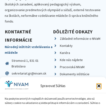
školských zariadení, aplikovaný pedagogický výskum,
organizovanie predmetových olympiád a súťaží, externé testovanie
na školách, neformálne vzdelávanie mládeže či správa knižničného
fondu.
KONTAKTNÉ
DÔLEŽITÉ ODKAZY
Základné informácie o NIVaM
INFORMÁCIE
Kontakty
Národný inštitút vzdelávania a
mládeže
Kariéra
Kde nás nájdete
Stromová 1, 831 01
Bratislava
Pracoviská NIVaM
sekretariat.gr@nivam.sk
Dokumenty inštitúcie
IČO: 00164348
Knižnica
Spravovať Súhlas
DIČ: 2020798714
Na poskytovanie tých najlepších skúseností používame technológie, ako sú
súbory cookie na ukladanie a/alebo prístup k informáciám o zariadení. Súhlas s