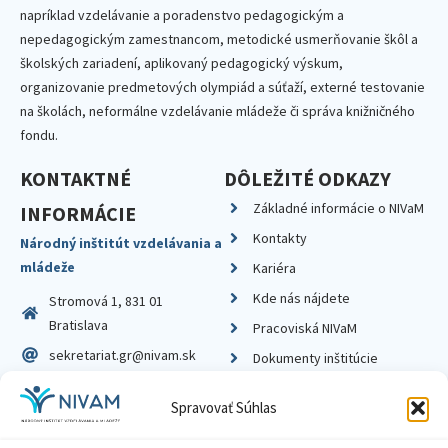
napríklad vzdelávanie a poradenstvo pedagogickým a
nepedagogickým zamestnancom, metodické usmerňovanie škôl a
školských zariadení, aplikovaný pedagogický výskum,
organizovanie predmetových olympiád a súťaží, externé testovanie
na školách, neformálne vzdelávanie mládeže či správa knižničného
fondu.
KONTAKTNÉ
DÔLEŽITÉ ODKAZY
Základné informácie o NIVaM
INFORMÁCIE
Kontakty
Národný inštitút vzdelávania a
mládeže
Kariéra
Kde nás nájdete
Stromová 1, 831 01
Bratislava
Pracoviská NIVaM
sekretariat.gr@nivam.sk
Dokumenty inštitúcie
IČO: 00164348
Knižnica
Spravovať Súhlas
DIČ: 2020798714