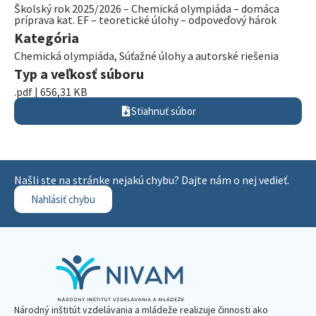
Školský rok 2025/2026 – Chemická olympiáda – domáca
príprava kat. EF – teoretické úlohy – odpoveďový hárok
Kategória
Chemická olympiáda
,
Súťažné úlohy a autorské riešenia
Typ a veľkosť súboru
.pdf | 656,31 KB
Stiahnuť súbor
Našli ste na stránke nejakú chybu? Dajte nám o nej vedieť.
Nahlásiť chybu
Národný inštitút vzdelávania a mládeže realizuje činnosti ako