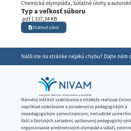
Chemická olympiáda
,
Súťažné úlohy a autorské
Typ a veľkosť súboru
.pdf | 337,34 KB
Stiahnuť súbor
Našli ste na stránke nejakú chybu? Dajte nám o
Národný inštitút vzdelávania a mládeže realizuje činno
napríklad vzdelávanie a poradenstvo pedagogickým a
nepedagogickým zamestnancom, metodické usmerňov
škôl a školských zariadení, aplikovaný pedagogický vý
organizovanie predmetových olympiád a súťaží, extern