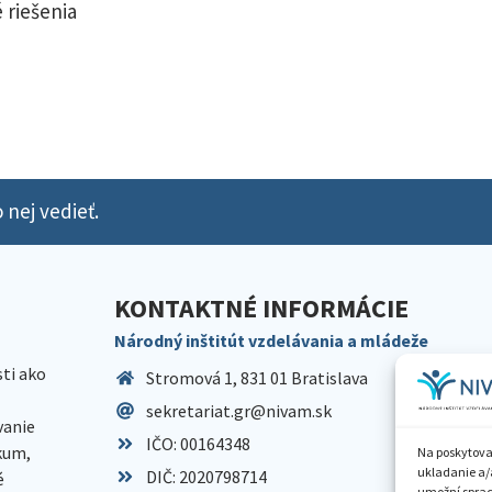
 riešenia
 nej vedieť.
KONTAKTNÉ INFORMÁCIE
Národný inštitút vzdelávania a mládeže
sti ako
Stromová 1, 831 01 Bratislava
sekretariat.gr@nivam.sk
anie
IČO: 00164348
skum,
Na poskytova
ukladanie a/
DIČ: 2020798714
é
umožní spraco