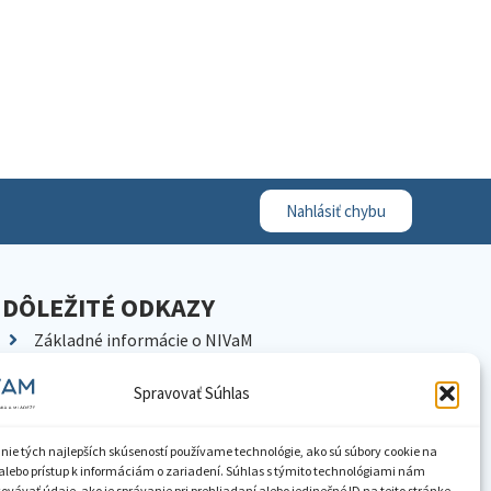
Nahlásiť chybu
DÔLEŽITÉ ODKAZY
Základné informácie o NIVaM
Kontakty
Spravovať Súhlas
Kariéra
Kde nás nájdete
nie tých najlepších skúseností používame technológie, ako sú súbory cookie na
Pracoviská NIVaM
alebo prístup k informáciám o zariadení. Súhlas s týmito technológiami nám
vávať údaje, ako je správanie pri prehliadaní alebo jedinečné ID na tejto stránke.