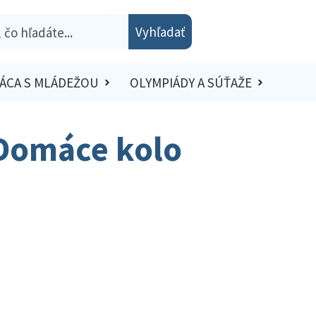
Vyhľadať
ÁCA S MLÁDEŽOU
OLYMPIÁDY A SÚŤAŽE
| Domáce kolo