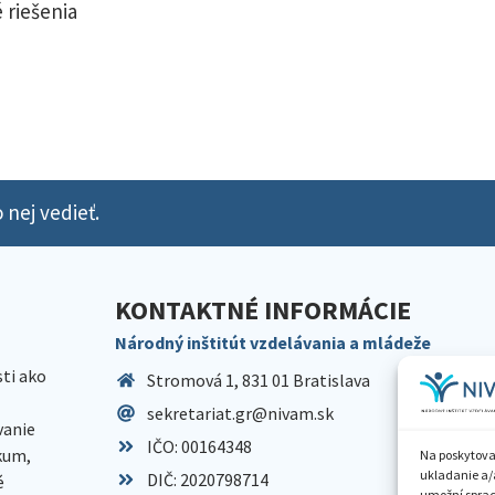
 riešenia
 nej vedieť.
KONTAKTNÉ INFORMÁCIE
Národný inštitút vzdelávania a mládeže
sti ako
Stromová 1, 831 01 Bratislava
sekretariat.gr@nivam.sk
anie
IČO: 00164348
skum,
Na poskytova
ukladanie a/
DIČ: 2020798714
é
umožní spraco