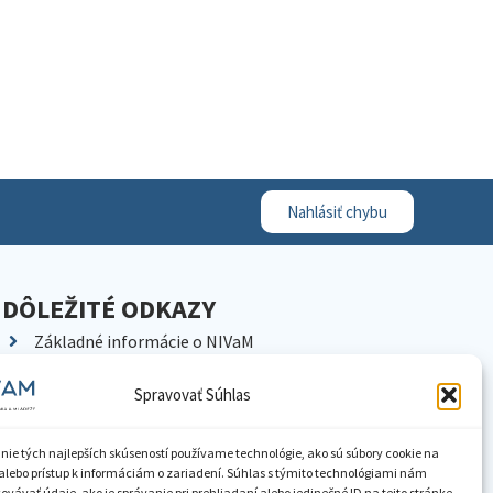
Nahlásiť chybu
DÔLEŽITÉ ODKAZY
Základné informácie o NIVaM
Kontakty
Spravovať Súhlas
Kariéra
Kde nás nájdete
nie tých najlepších skúseností používame technológie, ako sú súbory cookie na
Pracoviská NIVaM
alebo prístup k informáciám o zariadení. Súhlas s týmito technológiami nám
vávať údaje, ako je správanie pri prehliadaní alebo jedinečné ID na tejto stránke.