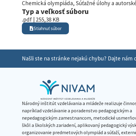
Chemická olympiáda
,
Súťažné úlohy a autorské
Typ a veľkosť súboru
.pdf | 255,38 KB
Stiahnuť súbor
Našli ste na stránke nejakú chybu? Dajte nám o
Národný inštitút vzdelávania a mládeže realizuje činno
napríklad vzdelávanie a poradenstvo pedagogickým a
nepedagogickým zamestnancom, metodické usmerňov
škôl a školských zariadení, aplikovaný pedagogický vý
organizovanie predmetových olympiád a súťaží, extern