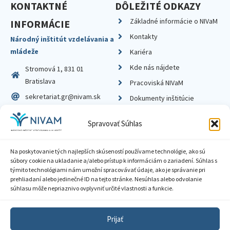
KONTAKTNÉ
DÔLEŽITÉ ODKAZY
Základné informácie o NIVaM
INFORMÁCIE
Kontakty
Národný inštitút vzdelávania a
mládeže
Kariéra
Kde nás nájdete
Stromová 1, 831 01
Bratislava
Pracoviská NIVaM
sekretariat.gr@nivam.sk
Dokumenty inštitúcie
IČO: 00164348
Knižnica
Spravovať Súhlas
DIČ: 2020798714
Na poskytovanie tých najlepších skúseností používame technológie, ako sú
súbory cookie na ukladanie a/alebo prístup k informáciám o zariadení. Súhlas s
týmito technológiami nám umožní spracovávať údaje, ako je správanie pri
prehliadaní alebo jedinečné ID na tejto stránke. Nesúhlas alebo odvolanie
Zásady ochrany súkromia
súhlasu môže nepriaznivo ovplyvniť určité vlastnosti a funkcie.
Vyhlásenie o prístupnosti
Prijať
Sprístupnenie informácií