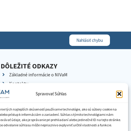
Nahlásiť chybu
DÔLEŽITÉ ODKAZY
Základné informácie o NIVaM
Kontakty
Kariéra
Spravovať Súhlas
Kde nás nájdete
Pracoviská NIVaM
nie tých najlepších skúseností používame technológie, ako sú súbory cookie na
alebo prístup k informáciám o zariadení. Súhlas s týmito technológiami nám
Dokumenty inštitúcie
vávať údaje, ako je správanie pri prehliadaní alebo jedinečné ID na tejto stránke.
o odvolanie súhlasu môže nepriaznivo ovplyvniť určité vlastnosti a funkcie.
Knižnica