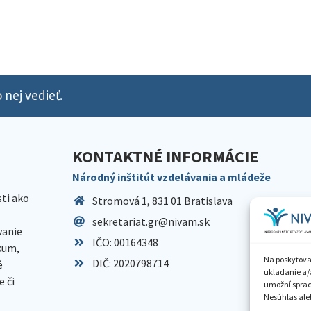
 nej vedieť.
KONTAKTNÉ INFORMÁCIE
Národný inštitút vzdelávania a mládeže
sti ako
Stromová 1, 831 01 Bratislava
sekretariat.gr@nivam.sk
anie
IČO: 00164348
skum,
Na poskytova
DIČ: 2020798714
é
ukladanie a/
 či
umožní spraco
Nesúhlas aleb