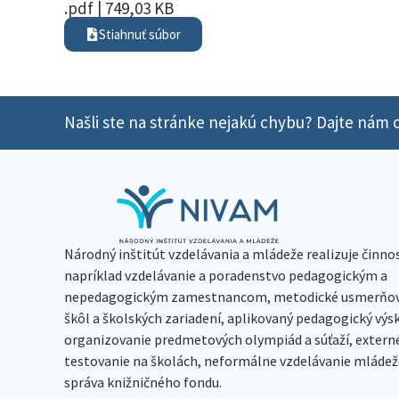
.pdf | 749,03 KB
Stiahnuť súbor
Našli ste na stránke nejakú chybu? Dajte nám o
Národný inštitút vzdelávania a mládeže realizuje činno
napríklad vzdelávanie a poradenstvo pedagogickým a
nepedagogickým zamestnancom, metodické usmerňov
škôl a školských zariadení, aplikovaný pedagogický vý
organizovanie predmetových olympiád a súťaží, extern
testovanie na školách, neformálne vzdelávanie mládeže
správa knižničného fondu.