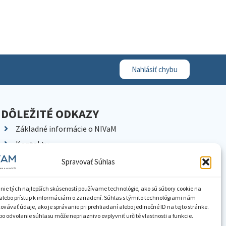
Nahlásiť chybu
DÔLEŽITÉ ODKAZY
Základné informácie o NIVaM
Kontakty
Kariéra
Spravovať Súhlas
Kde nás nájdete
Pracoviská NIVaM
nie tých najlepších skúseností používame technológie, ako sú súbory cookie na
alebo prístup k informáciám o zariadení. Súhlas s týmito technológiami nám
Dokumenty inštitúcie
vávať údaje, ako je správanie pri prehliadaní alebo jedinečné ID na tejto stránke.
o odvolanie súhlasu môže nepriaznivo ovplyvniť určité vlastnosti a funkcie.
Knižnica