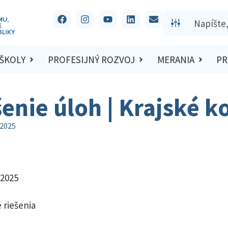
 ŠKOLY
PROFESIJNÝ ROZVOJ
MERANIA
PR
šenie úloh | Krajské k
/2025
/2025
 riešenia