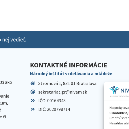
 nej vedieť.
KONTAKTNÉ INFORMÁCIE
Národný inštitút vzdelávania a mládeže
sti ako
Stromová 1, 831 01 Bratislava
sekretariat.gr@nivam.sk
anie
IČO: 00164348
skum,
Na poskytova
DIČ: 2020798714
é
ukladanie a/
 či
umožní spraco
Nesúhlas aleb