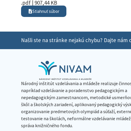
.pdf | 907,44 KB
Stiahnuť súbor
Našli ste na stránke nejakú chybu? Dajte nám o
Národný inštitút vzdelávania a mládeže realizuje činno
napríklad vzdelávanie a poradenstvo pedagogickým a
nepedagogickým zamestnancom, metodické usmerňov
škôl a školských zariadení, aplikovaný pedagogický vý
organizovanie predmetových olympiád a súťaží, extern
testovanie na školách, neformálne vzdelávanie mládeže
správa knižničného fondu.