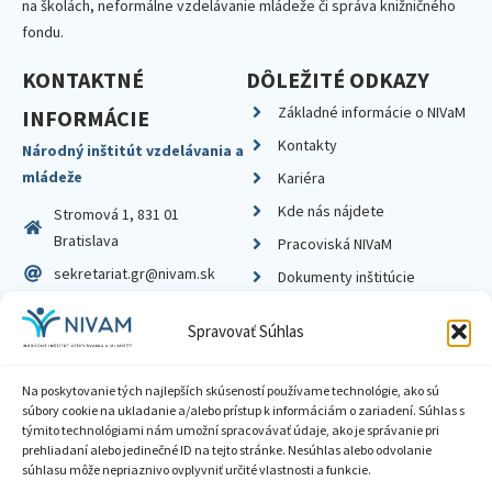
na školách, neformálne vzdelávanie mládeže či správa knižničného
fondu.
KONTAKTNÉ
DÔLEŽITÉ ODKAZY
Základné informácie o NIVaM
INFORMÁCIE
Kontakty
Národný inštitút vzdelávania a
mládeže
Kariéra
Kde nás nájdete
Stromová 1, 831 01
Bratislava
Pracoviská NIVaM
sekretariat.gr@nivam.sk
Dokumenty inštitúcie
IČO: 00164348
Knižnica
Spravovať Súhlas
DIČ: 2020798714
Na poskytovanie tých najlepších skúseností používame technológie, ako sú
súbory cookie na ukladanie a/alebo prístup k informáciám o zariadení. Súhlas s
týmito technológiami nám umožní spracovávať údaje, ako je správanie pri
prehliadaní alebo jedinečné ID na tejto stránke. Nesúhlas alebo odvolanie
Zásady ochrany súkromia
súhlasu môže nepriaznivo ovplyvniť určité vlastnosti a funkcie.