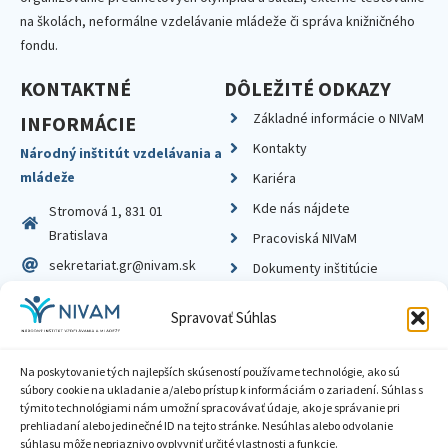
na školách, neformálne vzdelávanie mládeže či správa knižničného
fondu.
KONTAKTNÉ
DÔLEŽITÉ ODKAZY
Základné informácie o NIVaM
INFORMÁCIE
Kontakty
Národný inštitút vzdelávania a
mládeže
Kariéra
Kde nás nájdete
Stromová 1, 831 01
Bratislava
Pracoviská NIVaM
sekretariat.gr@nivam.sk
Dokumenty inštitúcie
IČO: 00164348
Knižnica
Spravovať Súhlas
DIČ: 2020798714
Na poskytovanie tých najlepších skúseností používame technológie, ako sú
súbory cookie na ukladanie a/alebo prístup k informáciám o zariadení. Súhlas s
týmito technológiami nám umožní spracovávať údaje, ako je správanie pri
prehliadaní alebo jedinečné ID na tejto stránke. Nesúhlas alebo odvolanie
Zásady ochrany súkromia
súhlasu môže nepriaznivo ovplyvniť určité vlastnosti a funkcie.