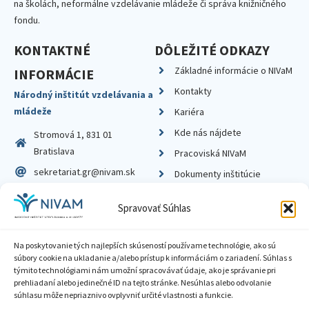
na školách, neformálne vzdelávanie mládeže či správa knižničného
fondu.
KONTAKTNÉ
DÔLEŽITÉ ODKAZY
Základné informácie o NIVaM
INFORMÁCIE
Kontakty
Národný inštitút vzdelávania a
mládeže
Kariéra
Kde nás nájdete
Stromová 1, 831 01
Bratislava
Pracoviská NIVaM
sekretariat.gr@nivam.sk
Dokumenty inštitúcie
IČO: 00164348
Knižnica
Spravovať Súhlas
DIČ: 2020798714
Na poskytovanie tých najlepších skúseností používame technológie, ako sú
súbory cookie na ukladanie a/alebo prístup k informáciám o zariadení. Súhlas s
týmito technológiami nám umožní spracovávať údaje, ako je správanie pri
prehliadaní alebo jedinečné ID na tejto stránke. Nesúhlas alebo odvolanie
Zásady ochrany súkromia
súhlasu môže nepriaznivo ovplyvniť určité vlastnosti a funkcie.