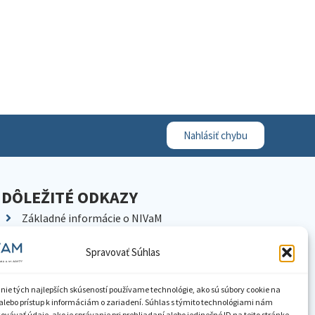
Nahlásiť chybu
DÔLEŽITÉ ODKAZY
Základné informácie o NIVaM
Kontakty
Spravovať Súhlas
Kariéra
Kde nás nájdete
nie tých najlepších skúseností používame technológie, ako sú súbory cookie na
Pracoviská NIVaM
alebo prístup k informáciám o zariadení. Súhlas s týmito technológiami nám
vávať údaje, ako je správanie pri prehliadaní alebo jedinečné ID na tejto stránke.