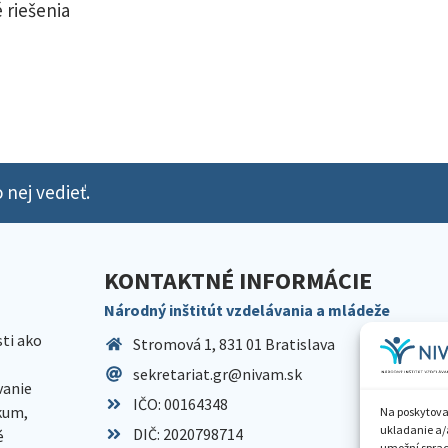
 riešenia
 nej vedieť.
KONTAKTNÉ INFORMÁCIE
Národný inštitút vzdelávania a mládeže
sti ako
Stromová 1, 831 01 Bratislava
sekretariat.gr@nivam.sk
anie
IČO: 00164348
skum,
Na poskytova
ukladanie a/
DIČ: 2020798714
é
umožní spraco