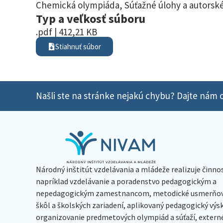
Chemická olympiáda
,
Súťažné úlohy a autorské
Typ a veľkosť súboru
.pdf | 412,21 KB
Stiahnuť súbor
Našli ste na stránke nejakú chybu? Dajte nám o
Národný inštitút vzdelávania a mládeže realizuje činno
napríklad vzdelávanie a poradenstvo pedagogickým a
nepedagogickým zamestnancom, metodické usmerňov
škôl a školských zariadení, aplikovaný pedagogický vý
organizovanie predmetových olympiád a súťaží, extern