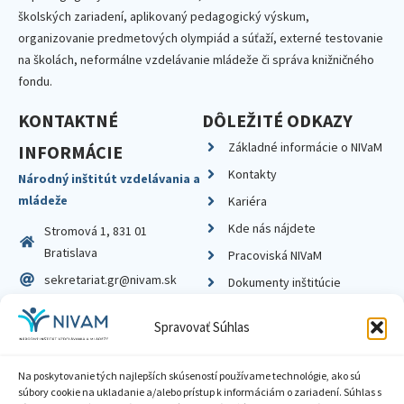
školských zariadení, aplikovaný pedagogický výskum,
organizovanie predmetových olympiád a súťaží, externé testovanie
na školách, neformálne vzdelávanie mládeže či správa knižničného
fondu.
KONTAKTNÉ
DÔLEŽITÉ ODKAZY
Základné informácie o NIVaM
INFORMÁCIE
Kontakty
Národný inštitút vzdelávania a
mládeže
Kariéra
Kde nás nájdete
Stromová 1, 831 01
Bratislava
Pracoviská NIVaM
sekretariat.gr@nivam.sk
Dokumenty inštitúcie
IČO: 00164348
Knižnica
Spravovať Súhlas
DIČ: 2020798714
Na poskytovanie tých najlepších skúseností používame technológie, ako sú
súbory cookie na ukladanie a/alebo prístup k informáciám o zariadení. Súhlas s