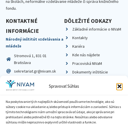
na školách, neformálne vzdelávanie mládeže či správa knižničného
fondu.
KONTAKTNÉ
DÔLEŽITÉ ODKAZY
Základné informácie o NIVaM
INFORMÁCIE
Kontakty
Národný inštitút vzdelávania a
mládeže
Kariéra
Kde nás nájdete
Stromová 1, 831 01
Bratislava
Pracoviská NIVaM
sekretariat.gr@nivam.sk
Dokumenty inštitúcie
IČO: 00164348
Knižnica
Spravovať Súhlas
DIČ: 2020798714
Na poskytovanie tých najlepších skúseností používame technológie, ako sú
súbory cookie na ukladanie a/alebo prístup k informáciám o zariadení. Súhlas s
týmito technológiami nám umožní spracovávať údaje, ako je správanie pri
prehliadaní alebo jedinečné ID na tejto stránke. Nesúhlas alebo odvolanie
Zásady ochrany súkromia
súhlasu môže nepriaznivo ovplyvniť určité vlastnosti a funkcie.