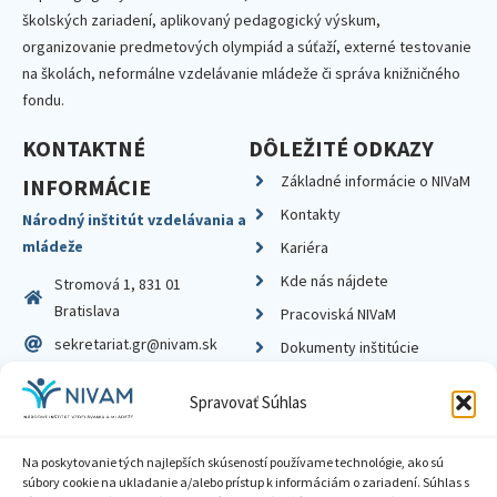
školských zariadení, aplikovaný pedagogický výskum,
organizovanie predmetových olympiád a súťaží, externé testovanie
na školách, neformálne vzdelávanie mládeže či správa knižničného
fondu.
KONTAKTNÉ
DÔLEŽITÉ ODKAZY
Základné informácie o NIVaM
INFORMÁCIE
Kontakty
Národný inštitút vzdelávania a
mládeže
Kariéra
Kde nás nájdete
Stromová 1, 831 01
Bratislava
Pracoviská NIVaM
sekretariat.gr@nivam.sk
Dokumenty inštitúcie
IČO: 00164348
Knižnica
Spravovať Súhlas
DIČ: 2020798714
Na poskytovanie tých najlepších skúseností používame technológie, ako sú
súbory cookie na ukladanie a/alebo prístup k informáciám o zariadení. Súhlas s