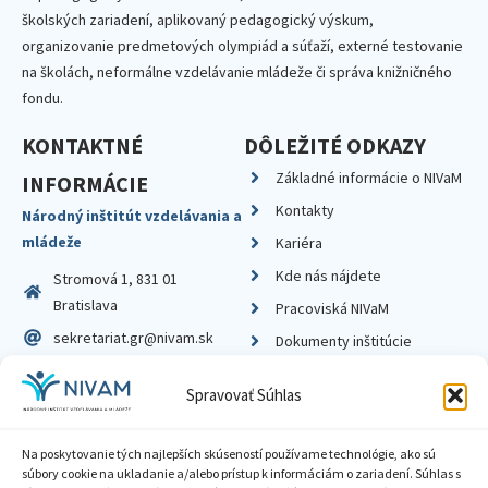
školských zariadení, aplikovaný pedagogický výskum,
organizovanie predmetových olympiád a súťaží, externé testovanie
na školách, neformálne vzdelávanie mládeže či správa knižničného
fondu.
KONTAKTNÉ
DÔLEŽITÉ ODKAZY
Základné informácie o NIVaM
INFORMÁCIE
Kontakty
Národný inštitút vzdelávania a
mládeže
Kariéra
Kde nás nájdete
Stromová 1, 831 01
Bratislava
Pracoviská NIVaM
sekretariat.gr@nivam.sk
Dokumenty inštitúcie
IČO: 00164348
Knižnica
Spravovať Súhlas
DIČ: 2020798714
Na poskytovanie tých najlepších skúseností používame technológie, ako sú
súbory cookie na ukladanie a/alebo prístup k informáciám o zariadení. Súhlas s