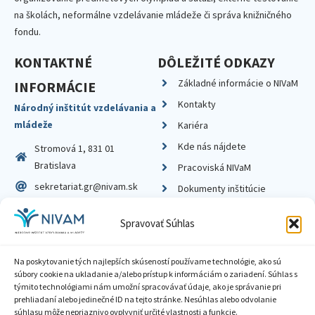
na školách, neformálne vzdelávanie mládeže či správa knižničného
fondu.
KONTAKTNÉ
DÔLEŽITÉ ODKAZY
Základné informácie o NIVaM
INFORMÁCIE
Kontakty
Národný inštitút vzdelávania a
mládeže
Kariéra
Kde nás nájdete
Stromová 1, 831 01
Bratislava
Pracoviská NIVaM
sekretariat.gr@nivam.sk
Dokumenty inštitúcie
IČO: 00164348
Knižnica
Spravovať Súhlas
DIČ: 2020798714
Na poskytovanie tých najlepších skúseností používame technológie, ako sú
súbory cookie na ukladanie a/alebo prístup k informáciám o zariadení. Súhlas s
týmito technológiami nám umožní spracovávať údaje, ako je správanie pri
prehliadaní alebo jedinečné ID na tejto stránke. Nesúhlas alebo odvolanie
Zásady ochrany súkromia
súhlasu môže nepriaznivo ovplyvniť určité vlastnosti a funkcie.