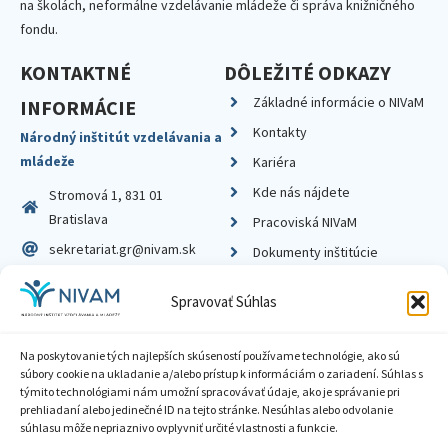
na školách, neformálne vzdelávanie mládeže či správa knižničného
fondu.
KONTAKTNÉ
DÔLEŽITÉ ODKAZY
Základné informácie o NIVaM
INFORMÁCIE
Kontakty
Národný inštitút vzdelávania a
mládeže
Kariéra
Kde nás nájdete
Stromová 1, 831 01
Bratislava
Pracoviská NIVaM
sekretariat.gr@nivam.sk
Dokumenty inštitúcie
IČO: 00164348
Knižnica
Spravovať Súhlas
DIČ: 2020798714
Na poskytovanie tých najlepších skúseností používame technológie, ako sú
súbory cookie na ukladanie a/alebo prístup k informáciám o zariadení. Súhlas s
týmito technológiami nám umožní spracovávať údaje, ako je správanie pri
prehliadaní alebo jedinečné ID na tejto stránke. Nesúhlas alebo odvolanie
Zásady ochrany súkromia
súhlasu môže nepriaznivo ovplyvniť určité vlastnosti a funkcie.