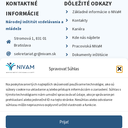
KONTAKTNÉ
DÔLEŽITÉ ODKAZY
Základné informácie o NIVaM
INFORMÁCIE
Kontakty
Národný inštitút vzdelávania a
mládeže
Kariéra
Kde nás nájdete
Stromová 1, 831 01
Bratislava
Pracoviská NIVaM
sekretariat.gr@nivam.sk
Dokumenty inštitúcie
IČO: 00164348
Knižnica
Spravovať Súhlas
DIČ: 2020798714
Na poskytovanie tých najlepších skúseností používame technológie, ako sú
súbory cookie na ukladanie a/alebo prístup k informáciám o zariadení. Súhlas s
týmito technológiami nám umožní spracovávať údaje, ako je správanie pri
prehliadaní alebo jedinečné ID na tejto stránke. Nesúhlas alebo odvolanie
Zásady ochrany súkromia
súhlasu môže nepriaznivo ovplyvniť určité vlastnosti a funkcie.
Vyhlásenie o prístupnosti
Prijať
Sprístupnenie informácií