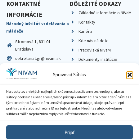
KONTAKTNÉ
DÔLEŽITÉ ODKAZY
Základné informácie o NIVaM
INFORMÁCIE
Kontakty
Národný inštitút vzdelávania a
mládeže
Kariéra
Kde nás nájdete
Stromová 1, 831 01
Bratislava
Pracoviská NIVaM
sekretariat.gr@nivam.sk
Dokumenty inštitúcie
IČO: 00164348
Knižnica
Spravovať Súhlas
DIČ: 2020798714
Na poskytovanie tých najlepších skúseností používame technológie, ako sú
súbory cookie na ukladanie a/alebo prístup k informáciám o zariadení. Súhlas s
týmito technológiami nám umožní spracovávať údaje, ako je správanie pri
prehliadaní alebo jedinečné ID na tejto stránke. Nesúhlas alebo odvolanie
Zásady ochrany súkromia
súhlasu môže nepriaznivo ovplyvniť určité vlastnosti a funkcie.
Vyhlásenie o prístupnosti
Prijať
Sprístupnenie informácií