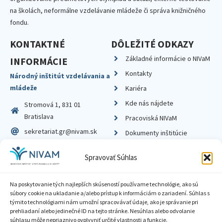
na školách, neformálne vzdelávanie mládeže či správa knižničného
fondu.
KONTAKTNÉ
DÔLEŽITÉ ODKAZY
Základné informácie o NIVaM
INFORMÁCIE
Kontakty
Národný inštitút vzdelávania a
mládeže
Kariéra
Kde nás nájdete
Stromová 1, 831 01
Bratislava
Pracoviská NIVaM
sekretariat.gr@nivam.sk
Dokumenty inštitúcie
IČO: 00164348
Knižnica
Spravovať Súhlas
DIČ: 2020798714
Na poskytovanie tých najlepších skúseností používame technológie, ako sú
súbory cookie na ukladanie a/alebo prístup k informáciám o zariadení. Súhlas s
týmito technológiami nám umožní spracovávať údaje, ako je správanie pri
prehliadaní alebo jedinečné ID na tejto stránke. Nesúhlas alebo odvolanie
Zásady ochrany súkromia
súhlasu môže nepriaznivo ovplyvniť určité vlastnosti a funkcie.