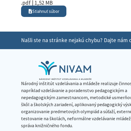
.pdf | 1,52 MB
Stiahnuť súbor
Našli ste na stránke nejakú chybu? Dajte nám o
Národný inštitút vzdelávania a mládeže realizuje činno
napríklad vzdelávanie a poradenstvo pedagogickým a
nepedagogickým zamestnancom, metodické usmerňov
škôl a školských zariadení, aplikovaný pedagogický vý
organizovanie predmetových olympiád a súťaží, extern
testovanie na školách, neformálne vzdelávanie mládeže
správa knižničného fondu.