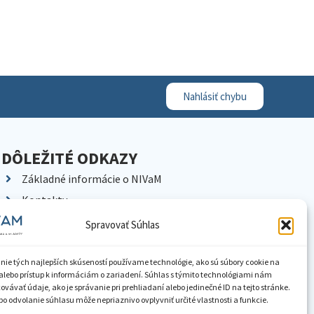
Nahlásiť chybu
DÔLEŽITÉ ODKAZY
Základné informácie o NIVaM
Kontakty
Kariéra
Spravovať Súhlas
Kde nás nájdete
Pracoviská NIVaM
nie tých najlepších skúseností používame technológie, ako sú súbory cookie na
alebo prístup k informáciám o zariadení. Súhlas s týmito technológiami nám
Dokumenty inštitúcie
vávať údaje, ako je správanie pri prehliadaní alebo jedinečné ID na tejto stránke.
o odvolanie súhlasu môže nepriaznivo ovplyvniť určité vlastnosti a funkcie.
Knižnica