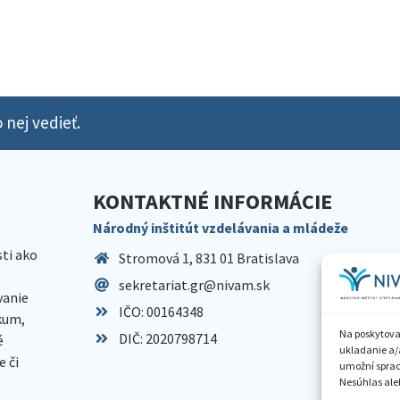
 nej vedieť.
KONTAKTNÉ INFORMÁCIE
Národný inštitút vzdelávania a mládeže
sti ako
Stromová 1, 831 01 Bratislava
sekretariat.gr@nivam.sk
anie
IČO: 00164348
skum,
Na poskytova
DIČ: 2020798714
é
ukladanie a/
 či
umožní spraco
Nesúhlas aleb