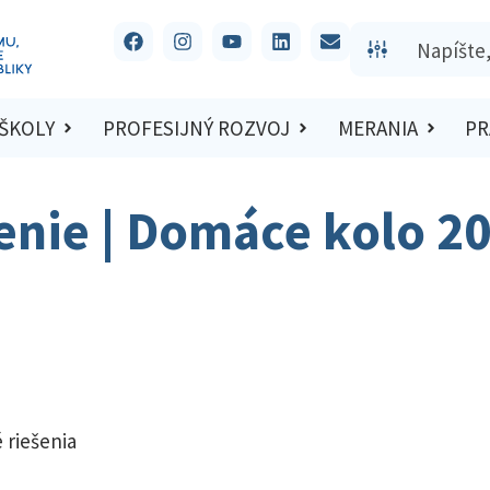
 ŠKOLY
PROFESIJNÝ ROZVOJ
MERANIA
PR
šenie | Domáce kolo 2
 riešenia