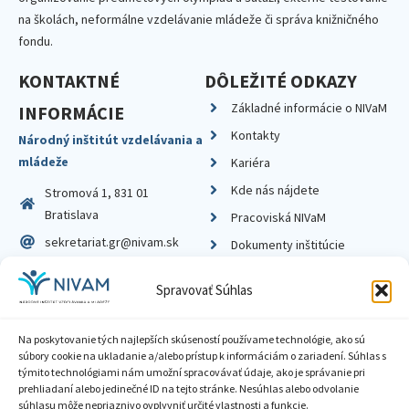
na školách, neformálne vzdelávanie mládeže či správa knižničného
fondu.
KONTAKTNÉ
DÔLEŽITÉ ODKAZY
Základné informácie o NIVaM
INFORMÁCIE
Kontakty
Národný inštitút vzdelávania a
mládeže
Kariéra
Kde nás nájdete
Stromová 1, 831 01
Bratislava
Pracoviská NIVaM
sekretariat.gr@nivam.sk
Dokumenty inštitúcie
IČO: 00164348
Knižnica
Spravovať Súhlas
DIČ: 2020798714
Na poskytovanie tých najlepších skúseností používame technológie, ako sú
súbory cookie na ukladanie a/alebo prístup k informáciám o zariadení. Súhlas s
týmito technológiami nám umožní spracovávať údaje, ako je správanie pri
prehliadaní alebo jedinečné ID na tejto stránke. Nesúhlas alebo odvolanie
Zásady ochrany súkromia
súhlasu môže nepriaznivo ovplyvniť určité vlastnosti a funkcie.