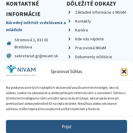
KONTAKTNÉ
DÔLEŽITÉ ODKAZY
Základné informácie o NIVaM
INFORMÁCIE
Kontakty
Národný inštitút vzdelávania a
mládeže
Kariéra
Kde nás nájdete
Stromová 1, 831 01
Bratislava
Pracoviská NIVaM
sekretariat.gr@nivam.sk
Dokumenty inštitúcie
IČO: 00164348
Knižnica
Spravovať Súhlas
DIČ: 2020798714
Na poskytovanie tých najlepších skúseností používame technológie, ako sú
súbory cookie na ukladanie a/alebo prístup k informáciám o zariadení. Súhlas s
týmito technológiami nám umožní spracovávať údaje, ako je správanie pri
prehliadaní alebo jedinečné ID na tejto stránke. Nesúhlas alebo odvolanie
Zásady ochrany súkromia
súhlasu môže nepriaznivo ovplyvniť určité vlastnosti a funkcie.
Vyhlásenie o prístupnosti
Prijať
Sprístupnenie informácií