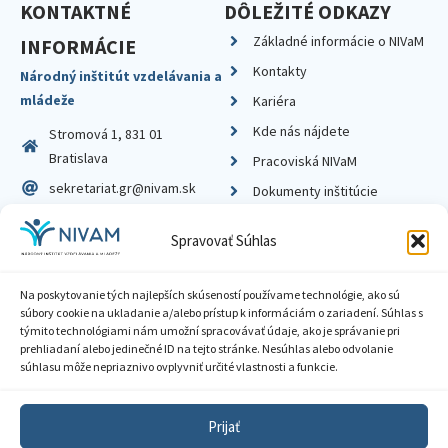
KONTAKTNÉ
DÔLEŽITÉ ODKAZY
Základné informácie o NIVaM
INFORMÁCIE
Kontakty
Národný inštitút vzdelávania a
mládeže
Kariéra
Kde nás nájdete
Stromová 1, 831 01
Bratislava
Pracoviská NIVaM
sekretariat.gr@nivam.sk
Dokumenty inštitúcie
IČO: 00164348
Knižnica
Spravovať Súhlas
DIČ: 2020798714
Na poskytovanie tých najlepších skúseností používame technológie, ako sú
súbory cookie na ukladanie a/alebo prístup k informáciám o zariadení. Súhlas s
týmito technológiami nám umožní spracovávať údaje, ako je správanie pri
prehliadaní alebo jedinečné ID na tejto stránke. Nesúhlas alebo odvolanie
Zásady ochrany súkromia
súhlasu môže nepriaznivo ovplyvniť určité vlastnosti a funkcie.
Vyhlásenie o prístupnosti
Prijať
Sprístupnenie informácií