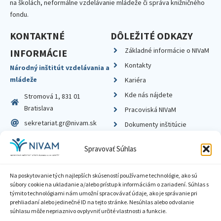
na školách, neformálne vzdelávanie mládeže či správa knižničného
fondu.
KONTAKTNÉ
DÔLEŽITÉ ODKAZY
Základné informácie o NIVaM
INFORMÁCIE
Kontakty
Národný inštitút vzdelávania a
mládeže
Kariéra
Kde nás nájdete
Stromová 1, 831 01
Bratislava
Pracoviská NIVaM
sekretariat.gr@nivam.sk
Dokumenty inštitúcie
IČO: 00164348
Knižnica
Spravovať Súhlas
DIČ: 2020798714
Na poskytovanie tých najlepších skúseností používame technológie, ako sú
súbory cookie na ukladanie a/alebo prístup k informáciám o zariadení. Súhlas s
týmito technológiami nám umožní spracovávať údaje, ako je správanie pri
prehliadaní alebo jedinečné ID na tejto stránke. Nesúhlas alebo odvolanie
Zásady ochrany súkromia
súhlasu môže nepriaznivo ovplyvniť určité vlastnosti a funkcie.