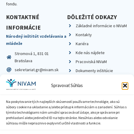
fondu.
KONTAKTNÉ
DÔLEŽITÉ ODKAZY
Základné informácie o NIVaM
INFORMÁCIE
Kontakty
Národný inštitút vzdelávania a
mládeže
Kariéra
Kde nás nájdete
Stromová 1, 831 01
Bratislava
Pracoviská NIVaM
sekretariat.gr@nivam.sk
Dokumenty inštitúcie
IČO: 00164348
Knižnica
Spravovať Súhlas
DIČ: 2020798714
Na poskytovanie tých najlepších skúseností používame technológie, ako sú
súbory cookie na ukladanie a/alebo prístup k informáciám o zariadení. Súhlas s
týmito technológiami nám umožní spracovávať údaje, ako je správanie pri
prehliadaní alebo jedinečné ID na tejto stránke. Nesúhlas alebo odvolanie
Zásady ochrany súkromia
súhlasu môže nepriaznivo ovplyvniť určité vlastnosti a funkcie.
Vyhlásenie o prístupnosti