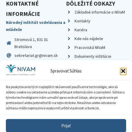
KONTAKTNÉ
DÔLEŽITÉ ODKAZY
Základné informácie o NIVaM
INFORMÁCIE
Kontakty
Národný inštitút vzdelávania a
mládeže
Kariéra
Kde nás nájdete
Stromová 1, 831 01
Bratislava
Pracoviská NIVaM
sekretariat.gr@nivam.sk
Dokumenty inštitúcie
IČO: 00164348
Knižnica
Spravovať Súhlas
DIČ: 2020798714
Na poskytovanie tých najlepších skúseností používame technológie, ako sú
súbory cookie na ukladanie a/alebo prístup k informáciám o zariadení. Súhlas s
týmito technológiami nám umožní spracovávať údaje, ako je správanie pri
prehliadaní alebo jedinečné ID na tejto stránke. Nesúhlas alebo odvolanie
Zásady ochrany súkromia
súhlasu môže nepriaznivo ovplyvniť určité vlastnosti a funkcie.
Vyhlásenie o prístupnosti
Prijať
Sprístupnenie informácií