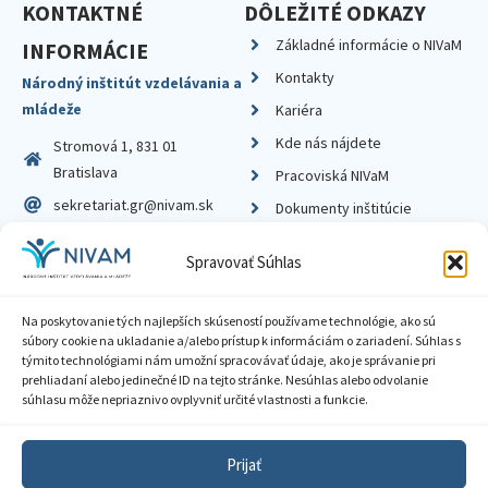
KONTAKTNÉ
DÔLEŽITÉ ODKAZY
Základné informácie o NIVaM
INFORMÁCIE
Kontakty
Národný inštitút vzdelávania a
mládeže
Kariéra
Kde nás nájdete
Stromová 1, 831 01
Bratislava
Pracoviská NIVaM
sekretariat.gr@nivam.sk
Dokumenty inštitúcie
IČO: 00164348
Knižnica
Spravovať Súhlas
DIČ: 2020798714
Na poskytovanie tých najlepších skúseností používame technológie, ako sú
súbory cookie na ukladanie a/alebo prístup k informáciám o zariadení. Súhlas s
týmito technológiami nám umožní spracovávať údaje, ako je správanie pri
prehliadaní alebo jedinečné ID na tejto stránke. Nesúhlas alebo odvolanie
Zásady ochrany súkromia
súhlasu môže nepriaznivo ovplyvniť určité vlastnosti a funkcie.
Vyhlásenie o prístupnosti
Prijať
Sprístupnenie informácií