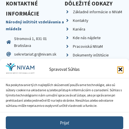
KONTAKTNÉ
DÔLEŽITÉ ODKAZY
Základné informácie o NIVaM
INFORMÁCIE
Kontakty
Národný inštitút vzdelávania a
mládeže
Kariéra
Kde nás nájdete
Stromová 1, 831 01
Bratislava
Pracoviská NIVaM
sekretariat.gr@nivam.sk
Dokumenty inštitúcie
IČO: 00164348
Knižnica
Spravovať Súhlas
DIČ: 2020798714
Na poskytovanie tých najlepších skúseností používame technológie, ako sú
súbory cookie na ukladanie a/alebo prístup k informáciám o zariadení. Súhlas s
týmito technológiami nám umožní spracovávať údaje, ako je správanie pri
prehliadaní alebo jedinečné ID na tejto stránke. Nesúhlas alebo odvolanie
Zásady ochrany súkromia
súhlasu môže nepriaznivo ovplyvniť určité vlastnosti a funkcie.
Vyhlásenie o prístupnosti
Prijať
Sprístupnenie informácií