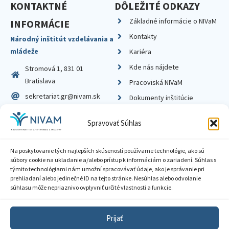
KONTAKTNÉ
DÔLEŽITÉ ODKAZY
Základné informácie o NIVaM
INFORMÁCIE
Kontakty
Národný inštitút vzdelávania a
mládeže
Kariéra
Kde nás nájdete
Stromová 1, 831 01
Bratislava
Pracoviská NIVaM
sekretariat.gr@nivam.sk
Dokumenty inštitúcie
IČO: 00164348
Knižnica
Spravovať Súhlas
DIČ: 2020798714
Na poskytovanie tých najlepších skúseností používame technológie, ako sú
súbory cookie na ukladanie a/alebo prístup k informáciám o zariadení. Súhlas s
týmito technológiami nám umožní spracovávať údaje, ako je správanie pri
prehliadaní alebo jedinečné ID na tejto stránke. Nesúhlas alebo odvolanie
Zásady ochrany súkromia
súhlasu môže nepriaznivo ovplyvniť určité vlastnosti a funkcie.
Vyhlásenie o prístupnosti
Prijať
Sprístupnenie informácií