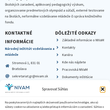
školských zariadení, aplikovaný pedagogický výskum,
organizovanie predmetových olympiád a súťaží, externé testovanie
na školách, neformálne vzdelávanie mládeže či správa knižničného
fondu.
KONTAKTNÉ
DÔLEŽITÉ ODKAZY
Základné informácie o NIVaM
INFORMÁCIE
Kontakty
Národný inštitút vzdelávania a
mládeže
Kariéra
Kde nás nájdete
Stromová 1, 831 01
Bratislava
Pracoviská NIVaM
sekretariat.gr@nivam.sk
Dokumenty inštitúcie
IČO: 00164348
Knižnica
Spravovať Súhlas
DIČ: 2020798714
Na poskytovanie tých najlepších skúseností používame technológie, ako sú
súbory cookie na ukladanie a/alebo prístup k informáciám o zariadení. Súhlas s