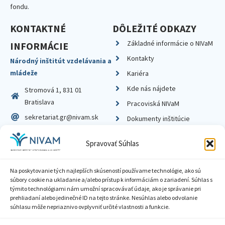
fondu.
KONTAKTNÉ
DÔLEŽITÉ ODKAZY
Základné informácie o NIVaM
INFORMÁCIE
Kontakty
Národný inštitút vzdelávania a
mládeže
Kariéra
Kde nás nájdete
Stromová 1, 831 01
Bratislava
Pracoviská NIVaM
sekretariat.gr@nivam.sk
Dokumenty inštitúcie
IČO: 00164348
Knižnica
Spravovať Súhlas
DIČ: 2020798714
Na poskytovanie tých najlepších skúseností používame technológie, ako sú
súbory cookie na ukladanie a/alebo prístup k informáciám o zariadení. Súhlas s
týmito technológiami nám umožní spracovávať údaje, ako je správanie pri
prehliadaní alebo jedinečné ID na tejto stránke. Nesúhlas alebo odvolanie
Zásady ochrany súkromia
súhlasu môže nepriaznivo ovplyvniť určité vlastnosti a funkcie.
Vyhlásenie o prístupnosti