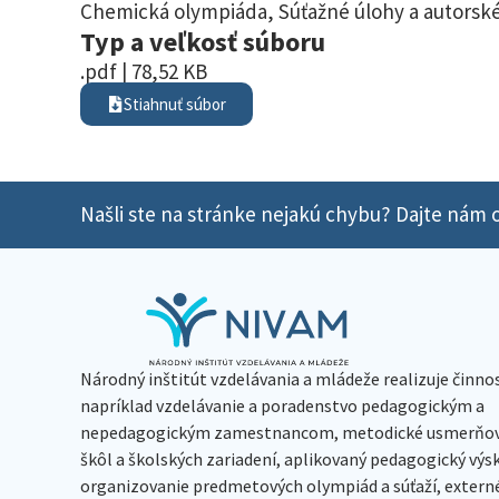
Chemická olympiáda
,
Súťažné úlohy a autorské
Typ a veľkosť súboru
.pdf | 78,52 KB
Stiahnuť súbor
Našli ste na stránke nejakú chybu? Dajte nám o
Národný inštitút vzdelávania a mládeže realizuje činno
napríklad vzdelávanie a poradenstvo pedagogickým a
nepedagogickým zamestnancom, metodické usmerňov
škôl a školských zariadení, aplikovaný pedagogický vý
organizovanie predmetových olympiád a súťaží, extern