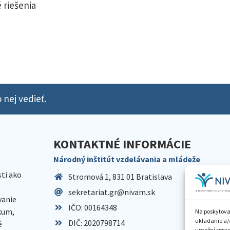
 riešenia
 nej vedieť.
KONTAKTNÉ INFORMÁCIE
Národný inštitút vzdelávania a mládeže
sti ako
Stromová 1, 831 01 Bratislava
sekretariat.gr@nivam.sk
anie
IČO: 00164348
skum,
Na poskytova
ukladanie a/
DIČ: 2020798714
é
umožní spraco