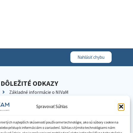
Nahlásiť chybu
DÔLEŽITÉ ODKAZY
Základné informácie o NIVaM
Kontakty
Spravovať Súhlas
Kariéra
Kde nás nájdete
nie tých najlepších skúseností používame technológie, ako sú súbory cookie na
Pracoviská NIVaM
alebo prístup k informáciám o zariadení. Súhlas s týmito technológiami nám
vávať údaje, ako je správanie pri prehliadaní alebo jedinečné ID na tejto stránke.