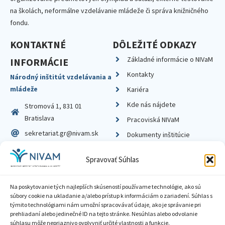
na školách, neformálne vzdelávanie mládeže či správa knižničného
fondu.
KONTAKTNÉ
DÔLEŽITÉ ODKAZY
Základné informácie o NIVaM
INFORMÁCIE
Kontakty
Národný inštitút vzdelávania a
mládeže
Kariéra
Kde nás nájdete
Stromová 1, 831 01
Bratislava
Pracoviská NIVaM
sekretariat.gr@nivam.sk
Dokumenty inštitúcie
IČO: 00164348
Knižnica
Spravovať Súhlas
DIČ: 2020798714
Na poskytovanie tých najlepších skúseností používame technológie, ako sú
súbory cookie na ukladanie a/alebo prístup k informáciám o zariadení. Súhlas s
týmito technológiami nám umožní spracovávať údaje, ako je správanie pri
prehliadaní alebo jedinečné ID na tejto stránke. Nesúhlas alebo odvolanie
Zásady ochrany súkromia
súhlasu môže nepriaznivo ovplyvniť určité vlastnosti a funkcie.