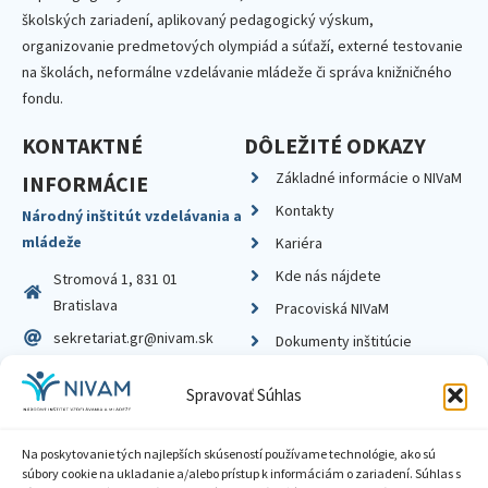
školských zariadení, aplikovaný pedagogický výskum,
organizovanie predmetových olympiád a súťaží, externé testovanie
na školách, neformálne vzdelávanie mládeže či správa knižničného
fondu.
KONTAKTNÉ
DÔLEŽITÉ ODKAZY
Základné informácie o NIVaM
INFORMÁCIE
Kontakty
Národný inštitút vzdelávania a
mládeže
Kariéra
Kde nás nájdete
Stromová 1, 831 01
Bratislava
Pracoviská NIVaM
sekretariat.gr@nivam.sk
Dokumenty inštitúcie
IČO: 00164348
Knižnica
Spravovať Súhlas
DIČ: 2020798714
Na poskytovanie tých najlepších skúseností používame technológie, ako sú
súbory cookie na ukladanie a/alebo prístup k informáciám o zariadení. Súhlas s