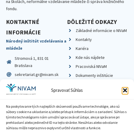
na školách, neformálne vzdelávanie mládeže či správa knižničného
fondu.
KONTAKTNÉ
DÔLEŽITÉ ODKAZY
Základné informácie o NIVaM
INFORMÁCIE
Kontakty
Národný inštitút vzdelávania a
mládeže
Kariéra
Kde nás nájdete
Stromová 1, 831 01
Bratislava
Pracoviská NIVaM
sekretariat.gr@nivam.sk
Dokumenty inštitúcie
IČO: 00164348
Knižnica
Spravovať Súhlas
DIČ: 2020798714
Na poskytovanie tých najlepších skúseností používame technológie, ako sú
súbory cookie na ukladanie a/alebo prístup k informáciám o zariadení. Súhlas s
týmito technológiami nám umožní spracovávať údaje, ako je správanie pri
prehliadaní alebo jedinečné ID na tejto stránke. Nesúhlas alebo odvolanie
Zásady ochrany súkromia
súhlasu môže nepriaznivo ovplyvniť určité vlastnosti a funkcie.