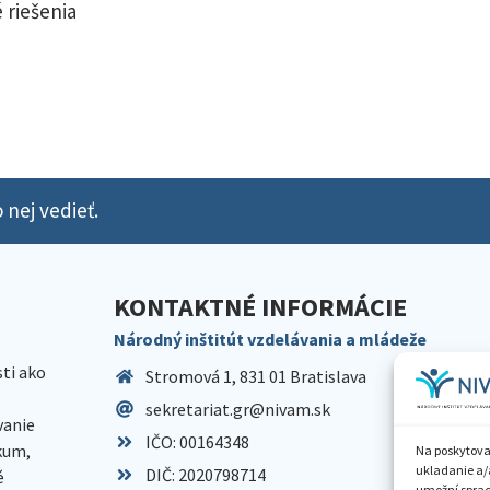
 riešenia
 nej vedieť.
KONTAKTNÉ INFORMÁCIE
Národný inštitút vzdelávania a mládeže
sti ako
Stromová 1, 831 01 Bratislava
sekretariat.gr@nivam.sk
anie
IČO: 00164348
skum,
Na poskytova
ukladanie a/
DIČ: 2020798714
é
umožní spraco