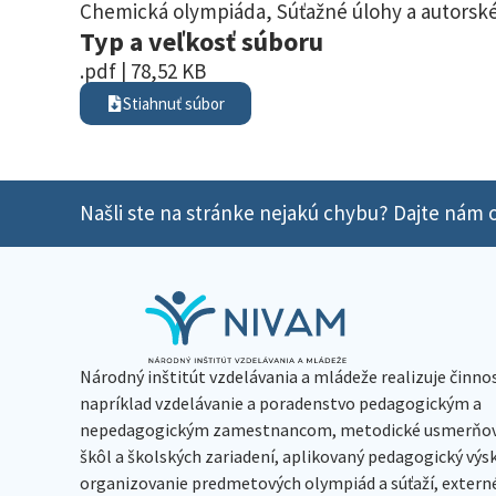
Chemická olympiáda
,
Súťažné úlohy a autorské
Typ a veľkosť súboru
.pdf | 78,52 KB
Stiahnuť súbor
Našli ste na stránke nejakú chybu? Dajte nám o
Národný inštitút vzdelávania a mládeže realizuje činno
napríklad vzdelávanie a poradenstvo pedagogickým a
nepedagogickým zamestnancom, metodické usmerňov
škôl a školských zariadení, aplikovaný pedagogický vý
organizovanie predmetových olympiád a súťaží, extern