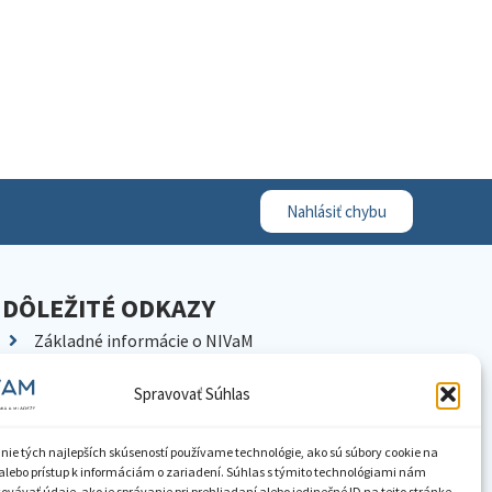
Nahlásiť chybu
DÔLEŽITÉ ODKAZY
Základné informácie o NIVaM
Kontakty
Spravovať Súhlas
Kariéra
Kde nás nájdete
nie tých najlepších skúseností používame technológie, ako sú súbory cookie na
Pracoviská NIVaM
alebo prístup k informáciám o zariadení. Súhlas s týmito technológiami nám
vávať údaje, ako je správanie pri prehliadaní alebo jedinečné ID na tejto stránke.