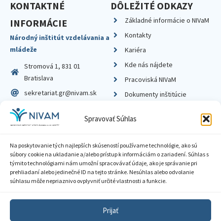
KONTAKTNÉ
DÔLEŽITÉ ODKAZY
Základné informácie o NIVaM
INFORMÁCIE
Kontakty
Národný inštitút vzdelávania a
mládeže
Kariéra
Kde nás nájdete
Stromová 1, 831 01
Bratislava
Pracoviská NIVaM
sekretariat.gr@nivam.sk
Dokumenty inštitúcie
IČO: 00164348
Knižnica
Spravovať Súhlas
DIČ: 2020798714
Na poskytovanie tých najlepších skúseností používame technológie, ako sú
súbory cookie na ukladanie a/alebo prístup k informáciám o zariadení. Súhlas s
týmito technológiami nám umožní spracovávať údaje, ako je správanie pri
prehliadaní alebo jedinečné ID na tejto stránke. Nesúhlas alebo odvolanie
Zásady ochrany súkromia
súhlasu môže nepriaznivo ovplyvniť určité vlastnosti a funkcie.
Vyhlásenie o prístupnosti
Prijať
Sprístupnenie informácií