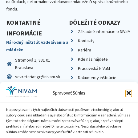
na školách, neformálne vzdelávanie mládeže či správa knižničného
fondu.
KONTAKTNÉ
DÔLEŽITÉ ODKAZY
Základné informácie o NIVaM
INFORMÁCIE
Kontakty
Národný inštitút vzdelávania a
mládeže
Kariéra
Kde nás nájdete
Stromová 1, 831 01
Bratislava
Pracoviská NIVaM
sekretariat.gr@nivam.sk
Dokumenty inštitúcie
IČO: 00164348
Knižnica
Spravovať Súhlas
DIČ: 2020798714
Na poskytovanie tých najlepších skúseností používame technológie, ako sú
súbory cookie na ukladanie a/alebo prístup k informáciám o zariadení. Súhlas s
týmito technológiami nám umožní spracovávať údaje, ako je správanie pri
prehliadaní alebo jedinečné ID na tejto stránke. Nesúhlas alebo odvolanie
Zásady ochrany súkromia
súhlasu môže nepriaznivo ovplyvniť určité vlastnosti a funkcie.