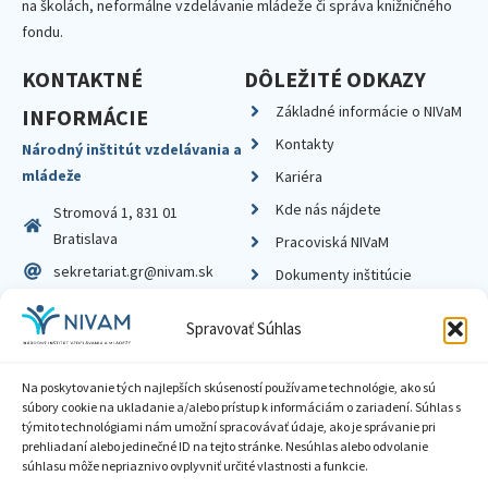
na školách, neformálne vzdelávanie mládeže či správa knižničného
fondu.
KONTAKTNÉ
DÔLEŽITÉ ODKAZY
Základné informácie o NIVaM
INFORMÁCIE
Kontakty
Národný inštitút vzdelávania a
mládeže
Kariéra
Kde nás nájdete
Stromová 1, 831 01
Bratislava
Pracoviská NIVaM
sekretariat.gr@nivam.sk
Dokumenty inštitúcie
IČO: 00164348
Knižnica
Spravovať Súhlas
DIČ: 2020798714
Na poskytovanie tých najlepších skúseností používame technológie, ako sú
súbory cookie na ukladanie a/alebo prístup k informáciám o zariadení. Súhlas s
týmito technológiami nám umožní spracovávať údaje, ako je správanie pri
prehliadaní alebo jedinečné ID na tejto stránke. Nesúhlas alebo odvolanie
Zásady ochrany súkromia
súhlasu môže nepriaznivo ovplyvniť určité vlastnosti a funkcie.